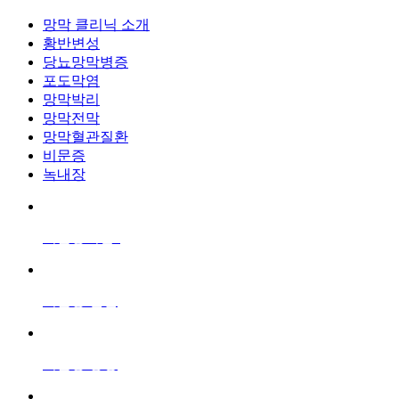
망막 클리닉 소개
황반변성
당뇨망막병증
포도막염
망막박리
망막전막
망막혈관질환
비문증
녹내장
비문증이란?
비문증 원인
비문증 증상