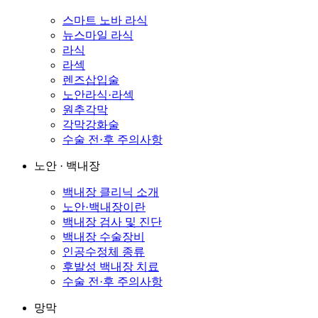
스마트 노바 라식
뉴스마일 라식
라식
라섹
렌즈삽입술
노안라식·라섹
원추각막
각막강화술
수술 전·후 주의사항
노안 · 백내장
백내장 클리닉 소개
노안·백내장이란
백내장 검사 및 진단
백내장 수술장비
인공수정체 종류
후발성 백내장 치료
수술 전·후 주의사항
망막