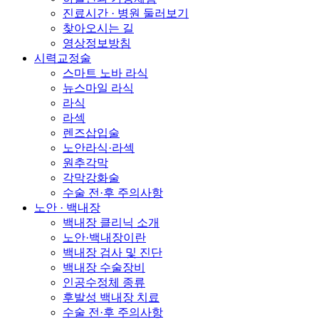
진료시간 · 병원 둘러보기
찾아오시는 길
영상정보방침
시력교정술
스마트 노바 라식
뉴스마일 라식
라식
라섹
렌즈삽입술
노안라식·라섹
원추각막
각막강화술
수술 전·후 주의사항
노안 · 백내장
백내장 클리닉 소개
노안·백내장이란
백내장 검사 및 진단
백내장 수술장비
인공수정체 종류
후발성 백내장 치료
수술 전·후 주의사항