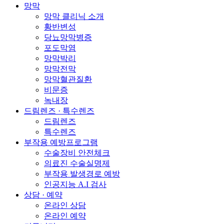
망막
망막 클리닉 소개
황반변성
당뇨망막병증
포도막염
망막박리
망막전막
망막혈관질환
비문증
녹내장
드림렌즈 · 특수렌즈
드림렌즈
특수렌즈
부작용 예방프로그램
수술장비 안전체크
의료진 수술실명제
부작용 발생경로 예방
인공지능 A.I 검사
상담 · 예약
온라인 상담
온라인 예약