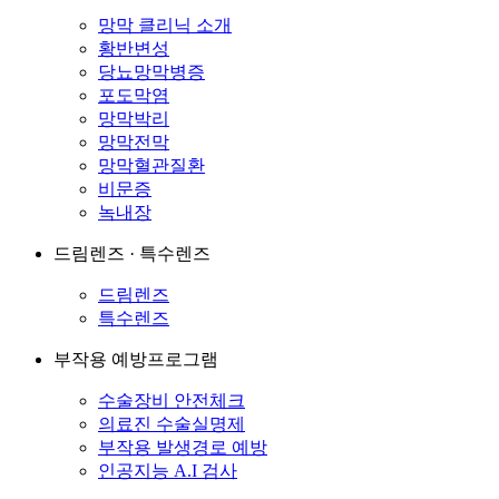
망막 클리닉 소개
황반변성
당뇨망막병증
포도막염
망막박리
망막전막
망막혈관질환
비문증
녹내장
드림렌즈 · 특수렌즈
드림렌즈
특수렌즈
부작용 예방프로그램
수술장비 안전체크
의료진 수술실명제
부작용 발생경로 예방
인공지능 A.I 검사