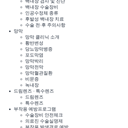
백내장 검사 및 진단
백내장 수술장비
인공수정체 종류
후발성 백내장 치료
수술 전·후 주의사항
망막
망막 클리닉 소개
황반변성
당뇨망막병증
포도막염
망막박리
망막전막
망막혈관질환
비문증
녹내장
드림렌즈 · 특수렌즈
드림렌즈
특수렌즈
부작용 예방프로그램
수술장비 안전체크
의료진 수술실명제
부작용 발생경로 예방