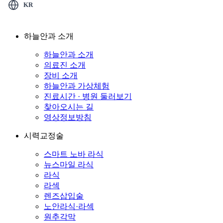
KR
하늘안과 소개
하늘안과 소개
의료진 소개
장비 소개
하늘안과 가상체험
진료시간 · 병원 둘러보기
찾아오시는 길
영상정보방침
시력교정술
스마트 노바 라식
뉴스마일 라식
라식
라섹
렌즈삽입술
노안라식·라섹
원추각막