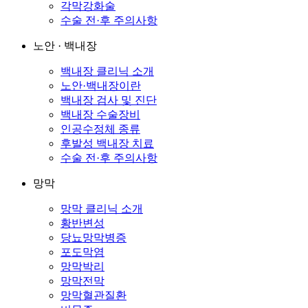
각막강화술
수술 전·후 주의사항
노안 · 백내장
백내장 클리닉 소개
노안·백내장이란
백내장 검사 및 진단
백내장 수술장비
인공수정체 종류
후발성 백내장 치료
수술 전·후 주의사항
망막
망막 클리닉 소개
황반변성
당뇨망막병증
포도막염
망막박리
망막전막
망막혈관질환