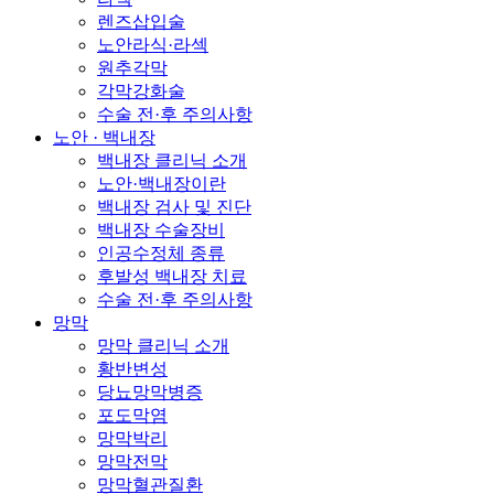
렌즈삽입술
노안라식·라섹
원추각막
각막강화술
수술 전·후 주의사항
노안 · 백내장
백내장 클리닉 소개
노안·백내장이란
백내장 검사 및 진단
백내장 수술장비
인공수정체 종류
후발성 백내장 치료
수술 전·후 주의사항
망막
망막 클리닉 소개
황반변성
당뇨망막병증
포도막염
망막박리
망막전막
망막혈관질환