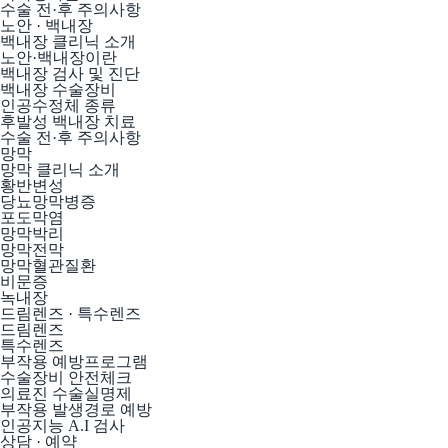
수술 전·후 주의사항
노안 · 백내장
백내장 클리닉 소개
노안·백내장이란
백내장 검사 및 진단
백내장 수술장비
인공수정체 종류
후발성 백내장 치료
수술 전·후 주의사항
망막
망막 클리닉 소개
황반변성
당뇨망막병증
포도막염
망막박리
망막전막
망막혈관질환
비문증
녹내장
드림렌즈 · 특수렌즈
드림렌즈
특수렌즈
부작용 예방프로그램
수술장비 안전체크
의료진 수술실명제
부작용 발생경로 예방
인공지능 A.I 검사
상담 · 예약