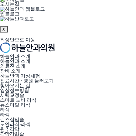
오시는길
웹블로그
X
최상단으로 이동
하늘안과 소개
하늘안과 소개
의료진 소개
장비 소개
하늘안과 가상체험
진료시간 · 병원 둘러보기
찾아오시는 길
영상정보방침
시력교정술
스마트 노바 라식
뉴스마일 라식
라식
라섹
렌즈삽입술
노안라식·라섹
원추각막
각막강화술