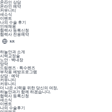
온라인 상담
온라인 예약
커뮤니티
새소식
이벤트
나의 수술 후기
인재채용
협력사 등록신청
협력사 전용예약
KR
하늘안과 소개
시력교정술
노안 · 백내장
망막
드림렌즈 · 특수렌즈
부작용 예방프로그램
상담 · 예약
커뮤니티
커뮤니티
더 나은 시력을 위한 당신의 여정,
하늘안과가 함께 하겠습니다.
협력사 등록신청
새소식
이벤트
나의 수술후기
인재채용