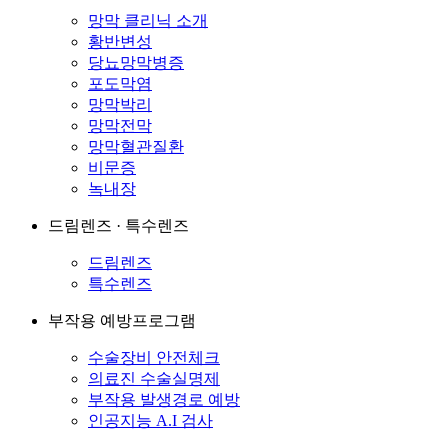
망막 클리닉 소개
황반변성
당뇨망막병증
포도막염
망막박리
망막전막
망막혈관질환
비문증
녹내장
드림렌즈 · 특수렌즈
드림렌즈
특수렌즈
부작용 예방프로그램
수술장비 안전체크
의료진 수술실명제
부작용 발생경로 예방
인공지능 A.I 검사