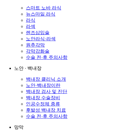
스마트 노바 라식
뉴스마일 라식
라식
라섹
렌즈삽입술
노안라식·라섹
원추각막
각막강화술
수술 전·후 주의사항
노안 · 백내장
백내장 클리닉 소개
노안·백내장이란
백내장 검사 및 진단
백내장 수술장비
인공수정체 종류
후발성 백내장 치료
수술 전·후 주의사항
망막