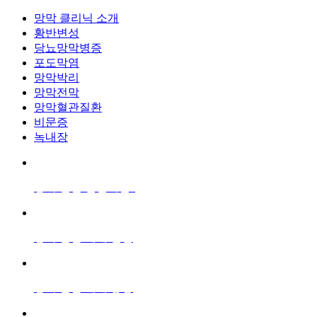
망막 클리닉 소개
황반변성
당뇨망막병증
포도막염
망막박리
망막전막
망막혈관질환
비문증
녹내장
망막 혈관 질환이란?
망막 혈관 폐쇄 원인
망막 혈관 폐쇄 증상