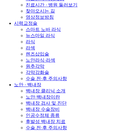
진료시간 · 병원 둘러보기
찾아오시는 길
영상정보방침
시력교정술
스마트 노바 라식
뉴스마일 라식
라식
라섹
렌즈삽입술
노안라식·라섹
원추각막
각막강화술
수술 전·후 주의사항
노안 · 백내장
백내장 클리닉 소개
노안·백내장이란
백내장 검사 및 진단
백내장 수술장비
인공수정체 종류
후발성 백내장 치료
수술 전·후 주의사항