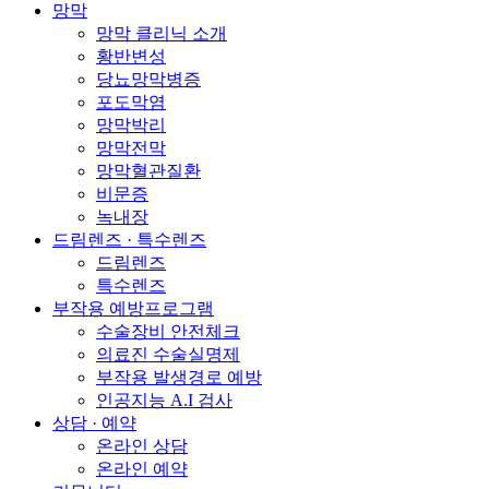
망막
망막 클리닉 소개
황반변성
당뇨망막병증
포도막염
망막박리
망막전막
망막혈관질환
비문증
녹내장
드림렌즈 · 특수렌즈
드림렌즈
특수렌즈
부작용 예방프로그램
수술장비 안전체크
의료진 수술실명제
부작용 발생경로 예방
인공지능 A.I 검사
상담 · 예약
온라인 상담
온라인 예약