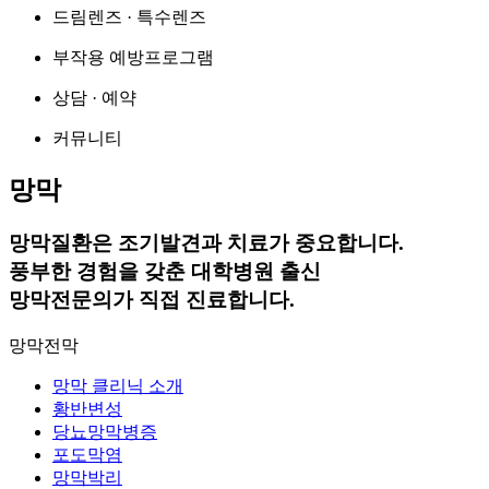
드림렌즈 · 특수렌즈
부작용 예방프로그램
상담 · 예약
커뮤니티
망막
망막질환은 조기발견과 치료가 중요합니다.
풍부한 경험을 갖춘 대학병원 출신
망막전문의가 직접 진료합니다.
망막전막
망막 클리닉 소개
황반변성
당뇨망막병증
포도막염
망막박리