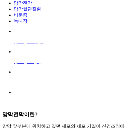
망막전막
망막혈관질환
비문증
녹내장
망막전막이란?
망막전막 원인
망막전막 증상
망막전막 치료
망막전막
이란?
망막 앞부분에 위치하고 있던 세포와 세포 기질이 신경조직에