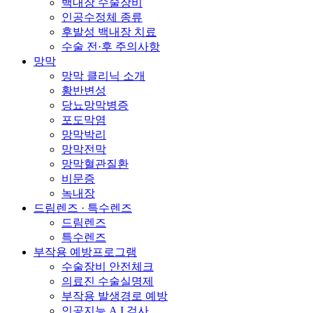
백내장 수술장비
인공수정체 종류
후발성 백내장 치료
수술 전·후 주의사항
망막
망막 클리닉 소개
황반변성
당뇨망막병증
포도막염
망막박리
망막전막
망막혈관질환
비문증
녹내장
드림렌즈 · 특수렌즈
드림렌즈
특수렌즈
부작용 예방프로그램
수술장비 안전체크
의료진 수술실명제
부작용 발생경로 예방
인공지능 A.I 검사