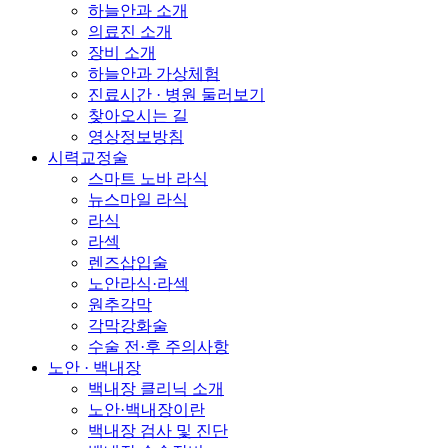
하늘안과 소개
의료진 소개
장비 소개
하늘안과 가상체험
진료시간 · 병원 둘러보기
찾아오시는 길
영상정보방침
시력교정술
스마트 노바 라식
뉴스마일 라식
라식
라섹
렌즈삽입술
노안라식·라섹
원추각막
각막강화술
수술 전·후 주의사항
노안 · 백내장
백내장 클리닉 소개
노안·백내장이란
백내장 검사 및 진단