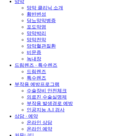
망막
망막 클리닉 소개
황반변성
당뇨망막병증
포도막염
망막박리
망막전막
망막혈관질환
비문증
녹내장
드림렌즈 · 특수렌즈
드림렌즈
특수렌즈
부작용 예방프로그램
수술장비 안전체크
의료진 수술실명제
부작용 발생경로 예방
인공지능 A.I 검사
상담 · 예약
온라인 상담
온라인 예약
커뮤니티