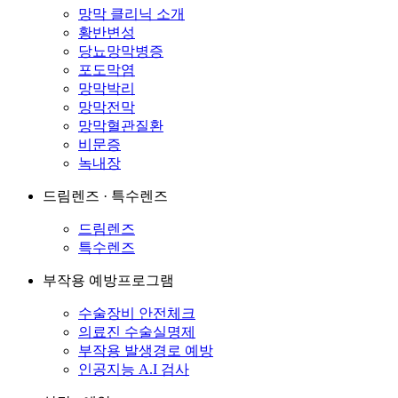
망막 클리닉 소개
황반변성
당뇨망막병증
포도막염
망막박리
망막전막
망막혈관질환
비문증
녹내장
드림렌즈 · 특수렌즈
드림렌즈
특수렌즈
부작용 예방프로그램
수술장비 안전체크
의료진 수술실명제
부작용 발생경로 예방
인공지능 A.I 검사