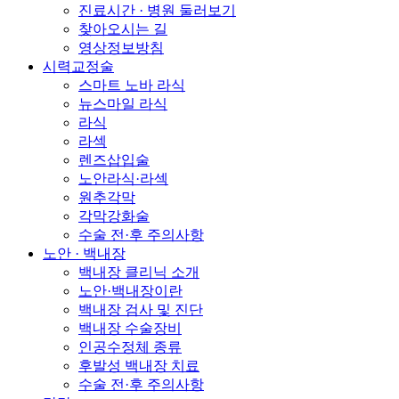
진료시간 · 병원 둘러보기
찾아오시는 길
영상정보방침
시력교정술
스마트 노바 라식
뉴스마일 라식
라식
라섹
렌즈삽입술
노안라식·라섹
원추각막
각막강화술
수술 전·후 주의사항
노안 · 백내장
백내장 클리닉 소개
노안·백내장이란
백내장 검사 및 진단
백내장 수술장비
인공수정체 종류
후발성 백내장 치료
수술 전·후 주의사항