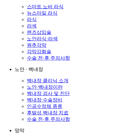
스마트 노바 라식
뉴스마일 라식
라식
라섹
렌즈삽입술
노안라식·라섹
원추각막
각막강화술
수술 전·후 주의사항
노안 · 백내장
백내장 클리닉 소개
노안·백내장이란
백내장 검사 및 진단
백내장 수술장비
인공수정체 종류
후발성 백내장 치료
수술 전·후 주의사항
망막