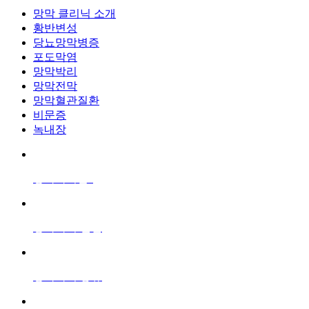
망막 클리닉 소개
황반변성
당뇨망막병증
포도막염
망막박리
망막전막
망막혈관질환
비문증
녹내장
망막박리란?
망막박리 원인
망막박리 종류