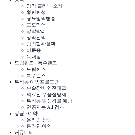
망막 클리닉 소개
황반변성
당뇨망막병증
포도막염
망막박리
망막전막
망막혈관질환
비문증
녹내장
드림렌즈 · 특수렌즈
드림렌즈
특수렌즈
부작용 예방프로그램
수술장비 안전체크
의료진 수술실명제
부작용 발생경로 예방
인공지능 A.I 검사
상담 · 예약
온라인 상담
온라인 예약
커뮤니티