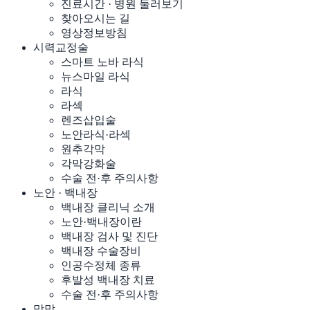
진료시간 · 병원 둘러보기
찾아오시는 길
영상정보방침
시력교정술
스마트 노바 라식
뉴스마일 라식
라식
라섹
렌즈삽입술
노안라식·라섹
원추각막
각막강화술
수술 전·후 주의사항
노안 · 백내장
백내장 클리닉 소개
노안·백내장이란
백내장 검사 및 진단
백내장 수술장비
인공수정체 종류
후발성 백내장 치료
수술 전·후 주의사항
망막