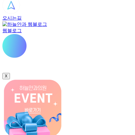
오시는길
웹블로그
X