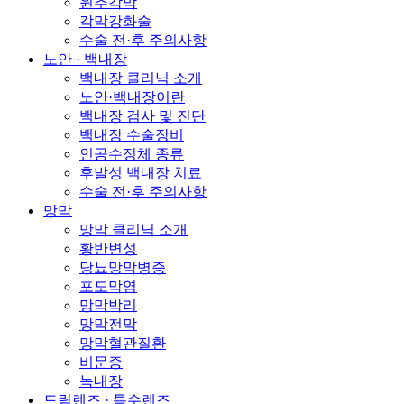
원추각막
각막강화술
수술 전·후 주의사항
노안 · 백내장
백내장 클리닉 소개
노안·백내장이란
백내장 검사 및 진단
백내장 수술장비
인공수정체 종류
후발성 백내장 치료
수술 전·후 주의사항
망막
망막 클리닉 소개
황반변성
당뇨망막병증
포도막염
망막박리
망막전막
망막혈관질환
비문증
녹내장
드림렌즈 · 특수렌즈